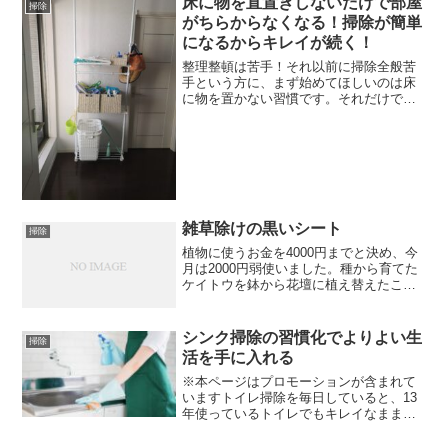
床に物を直置きしないだけで部屋
掃除
です。細かく見ていくとまず...
がちらからなくなる！掃除が簡単
になるからキレイが続く！
整理整頓は苦手！それ以前に掃除全般苦
手という方に、まず始めてほしいのは床
に物を置かない習慣です。それだけで運
気が上がると私は思っています。ここで
は床に物を置かないメリットや運気が上
がる理由をご紹介します。床に物を直置
きしないだけでなぜ部屋が...
雑草除けの黒いシート
掃除
植物に使うお金を4000円までと決め、今
月は2000円弱使いました。種から育てた
ケイトウを鉢から花壇に植え替えたこと
もあり、東側にある花壇が色とりどりの
花でだいぶ華やかになりました。今月使
える残り2000円。花を買おうかと思って
シンク掃除の習慣化でよりよい生
掃除
いましたが、...
活を手に入れる
※本ページはプロモーションが含まれて
いますトイレ掃除を毎日していると、13
年使っているトイレでもキレイなままで
使えるということがわかり、しかも掃除
の習慣化のおかげで日々短時間で終わら