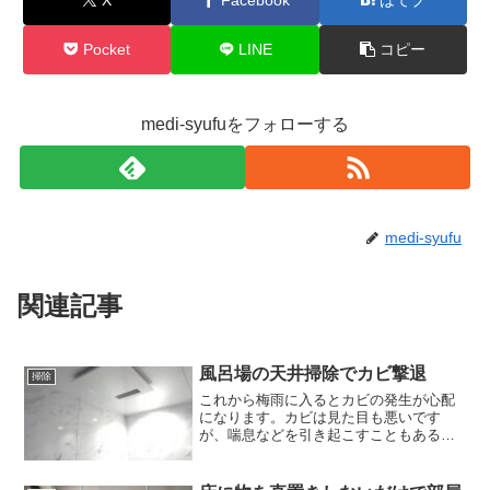
Pocket
LINE
コピー
medi-syufuをフォローする
medi-syufu
関連記事
風呂場の天井掃除でカビ撃退
掃除
これから梅雨に入るとカビの発生が心配
になります。カビは見た目も悪いです
が、喘息などを引き起こすこともあるの
で要注意です。風呂場の湯舟やタイルは
掃除をマメにすると思いますが、ぜひぜ
ひやっていただきたいところが天井なん