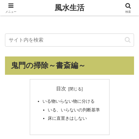
風水生活
風水生活
メニュー
検索
鬼門の掃除～書斎編～
目次
いる物いらない物に分ける
いる、いらないの判断基準
床に直置きはしない