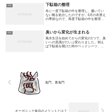
せることができるようになりました。そ
下駄箱の整理
掃除
こで実際に自分に起こっ...
冬に一度下駄箱の中を整理し、履いてい
ない靴を処分したのですが、6月の衣替え
の季節なので、再度下駄箱の中を整理し
てみることにしました。というのは冬履
くつもりで取っておいた靴ですが、結局
履くことなく春を迎えてしまった物があ
臭いから変化が生まれる
掃除
ったからです。何年か前...
風水生活を始めてからの変化の1つで、臭
いへの意識がだいぶ変わりました。例え
ば下駄箱を開けた時やベッドシーツ、家
の中の空気全体など、ちょいちょいと気
になりだしました。家の中に限らず、外
に出た瞬間の季節の臭いも感じます。家
の中はやっぱりどうせな...
鬼門、裏鬼門
オーガニック食品のメリットとは？