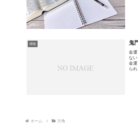
鬼
掃除
金運
ない
金運
られ
ホーム
方角