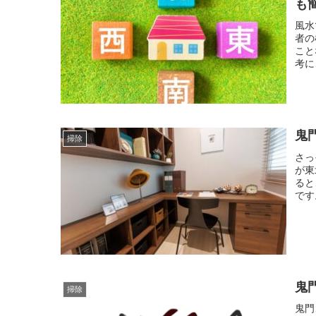
も
風水
者の
こと
考に
鬼
掃除
さっ
が東
ると
です
鬼
掃除
鬼門