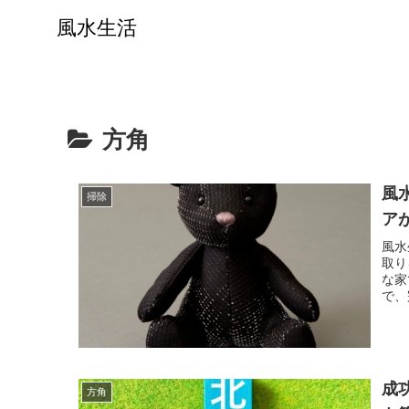
風水生活
方角
風
掃除
ア
風水
取り
な家
で、
成
方角