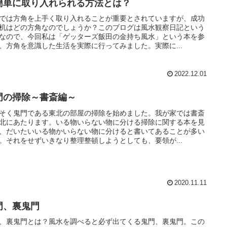
簡単に取り入れられる方法とは？
では方角を上手く取り入れることが重要とされていますが、成功
机はどの方角なのでしょうか？このブログは風水観察日記という
なので、今回私は「ゲッターズ飯田の金持ち風水」という本を参
、方角を意識した生活を実際に行ってみました。実際に...
2022.12.01
門の掃除～書斎編～
そく鬼門である東北の部屋の掃除を始めました。我が家では書斎
北にあたります。いる物いらない物に分ける掃除に関する本を見
、だいたいいる物かいらない物に分けると書いてあることが多い
。それをせずいきなり整理整頓しようとしても、要領が...
2020.11.11
門、裏鬼門
、裏鬼門とは？風水を調べると必ず出てくる鬼門、裏鬼門。この