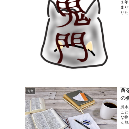
１年
まり
りた
西
方角
の
風水
こと
な物
ん無