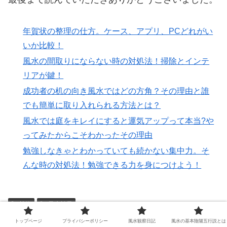
年賀状の整理の仕方。ケース、アプリ、PCどれがい
いか比較！
風水の間取りにならない時の対処法！掃除とインテ
リアが鍵！
成功者の机の向き風水ではどの方角？その理由と誰
でも簡単に取り入れられる方法とは？
風水では庭をキレイにすると運気アップって本当?や
ってみたからこそわかったその理由
勉強しなきゃとわかっていても続かない集中力。そ
んな時の対処法！勉強できる力を身につけよう！
植物
風水効果
トップページ
プライバシーポリシー
風水観察日記
風水の基本陰陽五行説とは
シェアする