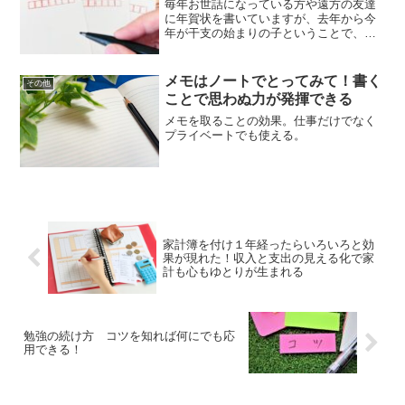
毎年お世話になっている方や遠方の友達
に年賀状を書いていますが、去年から今
年が干支の始まりの子ということで、イ
ラストを手書きで描くようになりまし
た。それまでは書店などで買えるイラス
トの本を買い、気に入ったデザインを選
メモはノートでとってみて！書く
その他
んでプリントアウトするだけ...
ことで思わぬ力が発揮できる
メモを取ることの効果。仕事だけでなく
プライベートでも使える。
家計簿を付け１年経ったらいろいろと効
果が現れた！収入と支出の見える化で家
計も心もゆとりが生まれる
勉強の続け方 コツを知れば何にでも応
用できる！