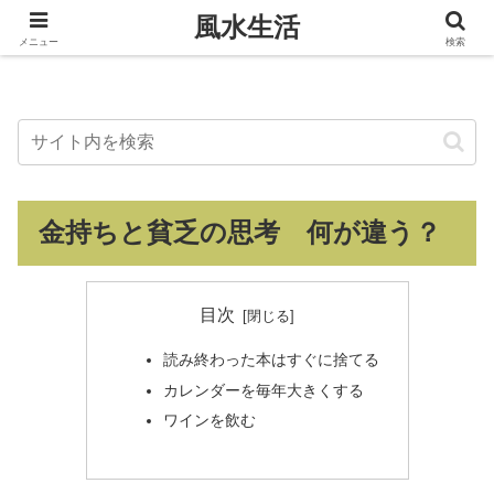
風水生活
風水生活
メニュー
検索
金持ちと貧乏の思考 何が違う？
目次
読み終わった本はすぐに捨てる
カレンダーを毎年大きくする
ワインを飲む