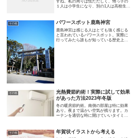
すね。私の周りは慌ただしく、甥っ子の
１人は小学生になり、別の1人は高校生に
なり、そして姪っ子は大学生になりま
す。そして私の親友に赤ちゃんが生まれ
ました。とってもおめでたい！そしてさ
パワースポット鹿島神宮
その他
らに私は国家試験を受けや...
鹿島神宮は感じる人はとても強く感じる
と言われているパワースポット。実際に
行ってみたら誰もが知っている歴史上の
人物が携わっていた。新しいことを始め
たい人におすすめの場所。すごいパワー
をもらえます。
光熱費節約術！実際に試して効果
その他
があった方法2023年冬版
冬の暖房節約術。南側の部屋は特に効果
あり。夜まで温かい空気が残ります。カ
ーテンを適切な時に開けていいタイミン
グで閉めるだけ。
年賀状イラストから考える
その他